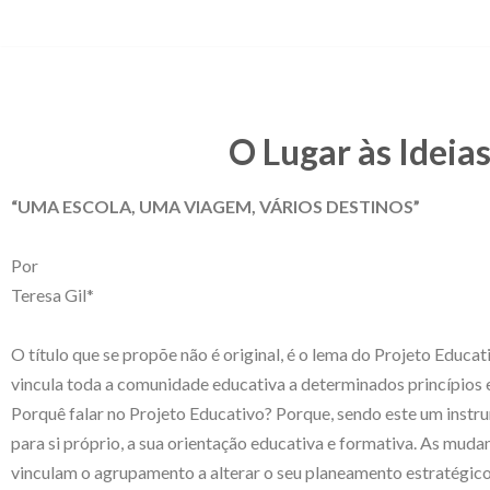
Avançar
para
o
O Lugar às Ideia
conteúdo
“UMA ESCOLA, UMA VIAGEM, VÁRIOS DESTINOS”
Por
Teresa Gil*
O título que se propõe não é original, é o lema do Projeto Educ
vincula toda a comunidade educativa a determinados princípios e v
Porquê falar no Projeto Educativo? Porque, sendo este um instr
para si próprio, a sua orientação educativa e formativa. As mud
vinculam o agrupamento a alterar o seu planeamento estratégico 