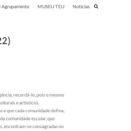
 Agrupamento
MUSEU TEU
Notícias
22)
gência, recordá-lo, pois o mesmo
lturais e artísticos.
to e que cada comunidade defina,
s da comunidade escolar, que
vas, encontram-se consagradas no