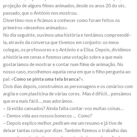
projeção de alguns filmes animados, desde os anos 20 do séc.
passado, que o António nos mostrou.
Divertimo-nos e ficámos a conhecer como foram feitos os
primeiros «desenhos animados».
No dia seguinte, ouvimos uma história e tentámos compreendê-
la, através da conversa que tivemos em conjunto: os meus
colegas, os professores e o António e a Elisa. Depois, dividimos
a história em cenas e fizemos uma votação sobre a que mais
gostaríamos de mostrar e contar num filme de animação. No
nosso caso, escolhemos aquela cena em que o filho pergunta ao
pai: «
Como se pinta uma tela branca
?».
Dois dias depois, construímos as personagens e os cenários com
argila e com plasticina de várias cores. Mas é difícil… pensámos
que era mais fácil…, mas adorámos.
– Já estão cansados? Ainda falta contar-vos muitas coisas…
– Demos vida aos nossos bonecos … Como?
– Depois explico melhor, pediram-me um resumo e já tive de
deixar tantas coisas por dizer. Também fizemos o trabalho das