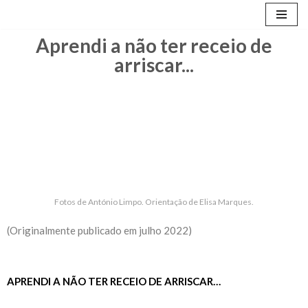
Avançar
Aprendi a não ter receio de
para
arriscar...
o
conteúdo
Fotos de António Limpo. Orientação de Elisa Marques.
(Originalmente publicado em julho 2022)
APRENDI A NÃO TER RECEIO DE ARRISCAR…