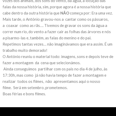
vozes dos animais, dos sons do vento, da água, a locução das
falas da nossa história, sim, porque agora é a nossa história que
cabe dentro da outra história que
NÃO
começa por: Era uma vez.
Mais tarde, o António gravou-nos a cantar como os pássaros,
a coaxar como as rãs…. Tivemos de gravar os sons da água a
correr num rio, do vento a fazer cair as folhas das árvores e nós
a pisarmo-las e, também, as falas do menino e do pai.
Repetimos tantas vezes… não imaginávamos que era assim. É um
trabalho muito demorado!
O António reuniu o material todo: imagens, sons e depois teve de
fazer a montagem da cena que selecionámos.
Ainda conseguimos partilhar com os pais no dia 4 de julho, às
17:30h, mas como já não havia tempo de fazer a montagem e
realizar todos os filmes, não apresentamos aqui o nosso
filme. Será em setembro, prometemos.
Boas férias e bons filmes.