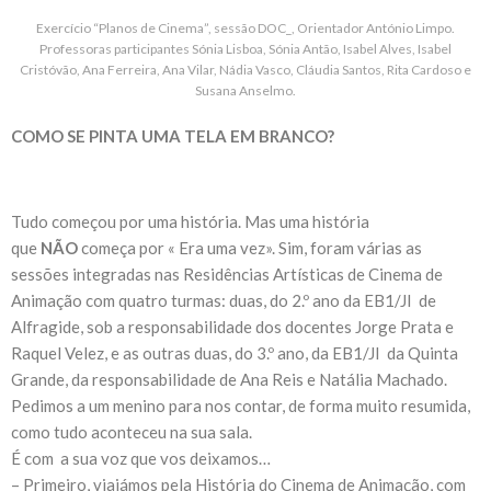
Exercício “Planos de Cinema”, sessão DOC_, Orientador António Limpo.
Professoras participantes Sónia Lisboa, Sónia Antão, Isabel Alves, Isabel
Cristóvão, Ana Ferreira, Ana Vilar, Nádia Vasco, Cláudia Santos, Rita Cardoso e
Susana Anselmo.
COMO SE PINTA UMA TELA EM BRANCO?
Tudo começou por uma história. Mas uma história
que
NÃO
começa por « Era uma vez». Sim, foram várias as
sessões integradas nas Residências Artísticas de Cinema de
Animação com quatro turmas: duas, do 2.º ano da EB1/JI de
Alfragide, sob a responsabilidade dos docentes Jorge Prata e
Raquel Velez, e as outras duas, do 3.º ano, da EB1/JI da Quinta
Grande, da responsabilidade de Ana Reis e Natália Machado.
Pedimos a um menino para nos contar, de forma muito resumida,
como tudo aconteceu na sua sala.
É com a sua voz que vos deixamos…
– Primeiro, viajámos pela História do Cinema de Animação, com