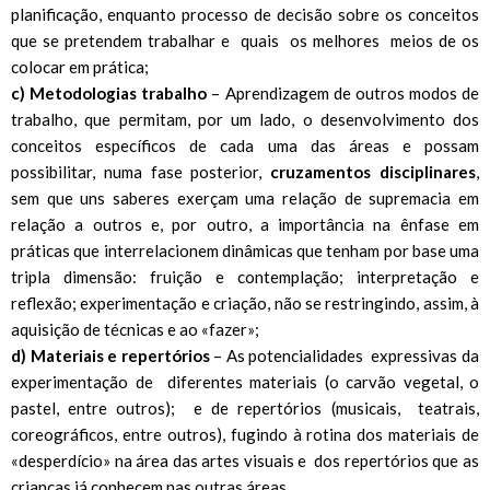
planificação, enquanto processo de decisão sobre os conceitos
que se pretendem trabalhar e quais os melhores meios de os
colocar em prática;
c) Metodologias
trabalho
– Aprendizagem de outros modos de
trabalho, que permitam, por um lado, o desenvolvimento dos
conceitos específicos de cada uma das áreas e possam
possibilitar, numa fase posterior,
cruzamentos disciplinares
,
sem que uns saberes exerçam uma relação de supremacia em
relação a outros e, por outro, a importância na ênfase em
práticas que interrelacionem dinâmicas que tenham por base uma
tripla dimensão: fruição e contemplação; interpretação e
reflexão; experimentação e criação, não se restringindo, assim, à
aquisição de técnicas e ao «fazer»;
d) Materiais e repertórios
– As potencialidades expressivas da
experimentação de diferentes materiais (o carvão vegetal, o
pastel, entre outros); e de repertórios (musicais, teatrais,
coreográficos, entre outros), fugindo à rotina dos materiais de
«desperdício» na área das artes visuais e dos repertórios que as
crianças já conhecem nas outras áreas.