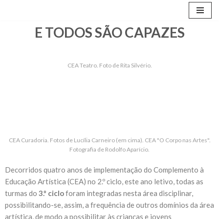
Avançar
E TODOS SÃO CAPAZES
para
o
conteúdo
CEA Teatro. Foto de Rita Silvério.
CEA Curadoria. Fotos de Lucília Carneiro (em cima). CEA "O Corpo nas Artes".
Fotografia de Rodolfo Aparício.
Decorridos quatro anos de implementação do Complemento à
Educação Artística (CEA) no 2.º ciclo, este ano letivo, todas as
turmas do
3.º ciclo
foram integradas nesta área disciplinar,
possibilitando-se, assim, a frequência de outros domínios da área
artística, de modo a possibilitar às crianças e jovens