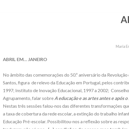
Avançar
A
para
o
conteúdo
Maria Em
ABRIL EM… JANEIRO
No âmbito das comemorações do 50.º aniversário da Revolução de
Santos, figura de relevo da Educação em Portugal, pelos contri
1997; Instituto de Inovação Educacional, 1997 a 2002; Conselho
Agrupamento, falar sobre
A educação e as artes antes e após o
Nestas três sessões falou-nos das diferentes transformações qu
a taxa de cobertura da rede escolar, a extinção do trabalho inf
Educação Pré-escolar. Possibilitou-nos a reflexão sobre as resp