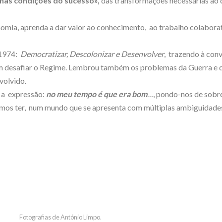
nas condições do sucesso»,
das transformações necessárias ao 
omia, aprenda a dar valor ao conhecimento, ao trabalho colaborat
1974:
Democratizar, Descolonizar e Desenvolver
, trazendo à con
vam desafiar o Regime. Lembrou também os problemas da Guerra e 
volvido.
m a expressão:
no meu tempo é que era bom
…, pondo-nos de sobr
emos ter, num mundo que se apresenta com múltiplas ambiguidade
Fotografias de António Limpo.