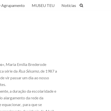
 Agrupamento
MUSEU TEU
Notícias
ro
», Maria Emília Brederode
ca série da
Rua Sésamo
, de 1987 a
de vir passar um dia ao nosso
tes.
ente, a duração da escolaridade e
 do alargamento da rede da
e equacionar, para que se