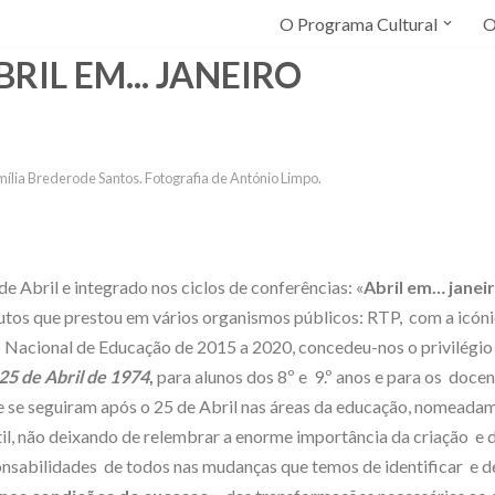
O Programa Cultural
O
BRIL EM... JANEIRO
ília Brederode Santos. Fotografia de António Limpo.
 Abril e integrado nos ciclos de conferências: «
Abril em… janei
butos que prestou em vários organismos públicos: RTP, com a icóni
 Nacional de Educação de 2015 a 2020, concedeu-nos o privilégio 
 25 de Abril de 1974
,
para alunos dos 8º e 9.º anos e para os docen
e se seguiram após o 25 de Abril nas áreas da educação, nomeadam
antil, não deixando de relembrar a enorme importância da criação e
onsabilidades de todos nas mudanças que temos de identificar e d