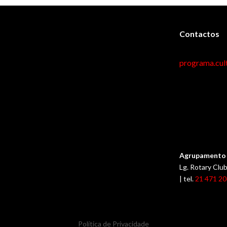
Contactos
programa.cul
Agrupamento 
Lg. Rotary Cl
| tel.
21 471 2
Política de Privacidade