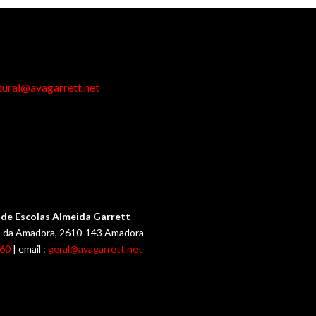
tural@avagarrett.net
de Escolas Almeida Garrett
ub da Amadora, 2610-143 Amadora
060
| email :
geral@avagarrett.net