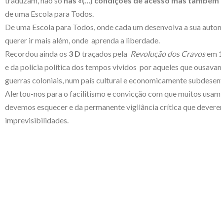
traduzam, não só
nas «(…) condições de acesso mas também 
de uma Escola para Todos.
De uma Escola para Todos, onde cada um desenvolva a sua auton
querer ir mais além, onde aprenda a liberdade.
Recordou ainda os
3 D
traçados pela
Revolução dos Cravos
em 
e da polícia política dos tempos vividos por aqueles que ousa
guerras coloniais, num país cultural e economicamente subdesen
Alertou-nos para o facilitismo e convicção com que muitos usa
devemos esquecer e da permanente vigilância crítica que dever
imprevisibilidades.