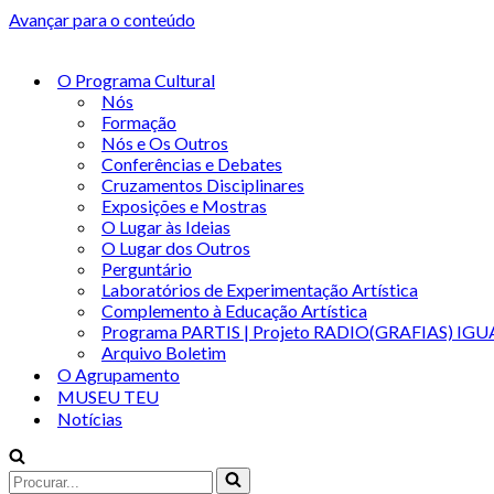
Avançar para o conteúdo
O Programa Cultural
Nós
Formação
Nós e Os Outros
Conferências e Debates
Cruzamentos Disciplinares
Exposições e Mostras
O Lugar às Ideias
O Lugar dos Outros
Perguntário
Laboratórios de Experimentação Artística
Complemento à Educação Artística
Programa PARTIS | Projeto RADIO(GRAFIAS) IGU
Arquivo Boletim
O Agrupamento
MUSEU TEU
Notícias