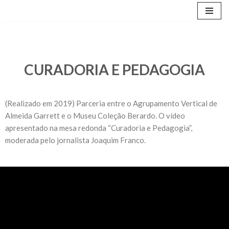
Avançar
para
o
conteúdo
CURADORIA E PEDAGOGIA
(Realizado em 2019) Parceria entre o Agrupamento Vertical de
Almeida Garrett e o Museu Coleção Berardo. O vídeo
apresentado na mesa redonda “Curadoria e Pedagogia”,
moderada pelo jornalista Joaquim Franco.