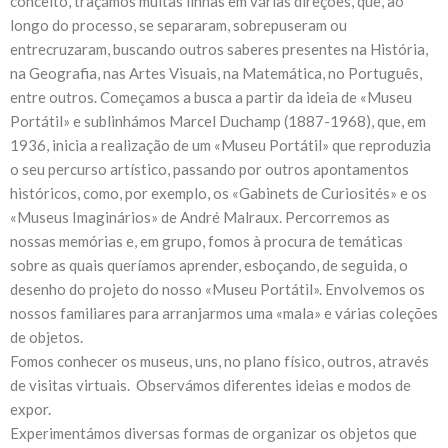
conceito, traçámos muitas linhas em várias direções, que, ao
longo do processo, se separaram, sobrepuseram ou
entrecruzaram, buscando outros saberes presentes na História,
na Geografia, nas Artes Visuais, na Matemática, no Português,
entre outros. Começamos a busca a partir da ideia de «Museu
Portátil» e sublinhámos Marcel Duchamp (1887-1968), que, em
1936, inicia a realização de um «Museu Portátil» que reproduzia
o seu percurso artístico, passando por outros apontamentos
históricos, como, por exemplo, os «Gabinets de Curiosités» e os
«Museus Imaginários» de André Malraux. Percorremos as
nossas memórias e, em grupo, fomos à procura de temáticas
sobre as quais queríamos aprender, esboçando, de seguida, o
desenho do projeto do nosso «Museu Portátil». Envolvemos os
nossos familiares para arranjarmos uma «mala» e várias coleções
de objetos.
Fomos conhecer os museus, uns, no plano físico, outros, através
de visitas virtuais. Observámos diferentes ideias e modos de
expor.
Experimentámos diversas formas de organizar os objetos que