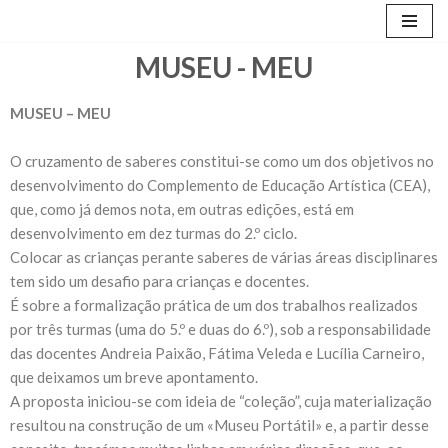
Avançar
MUSEU - MEU
para
o
MUSEU – MEU
conteúdo
O cruzamento de saberes constitui-se como um dos objetivos no
desenvolvimento do Complemento de Educação Artística (CEA),
que, como já demos nota, em outras edições, está em
desenvolvimento em dez turmas do 2.º ciclo.
Colocar as crianças perante saberes de várias áreas disciplinares
tem sido um desafio para crianças e docentes.
É sobre a formalização prática de um dos trabalhos realizados
por três turmas (uma do 5.º e duas do 6.º), sob a responsabilidade
das docentes Andreia Paixão, Fátima Veleda e Lucília Carneiro,
que deixamos um breve apontamento.
A proposta iniciou-se com ideia de “coleção”, cuja materialização
resultou na construção de um «Museu Portátil» e, a partir desse