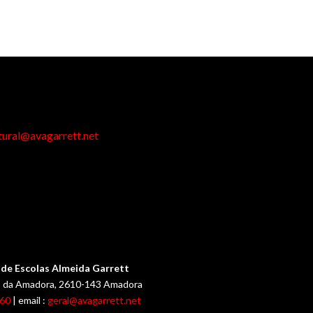
tural@avagarrett.net
de Escolas Almeida Garrett
ub da Amadora, 2610-143 Amadora
060
| email :
geral@avagarrett.net