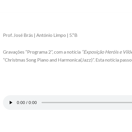
Avançar
para
o
Prof. José Brás | António Limpo | 5.ºB
conteúdo
Gravações “Programa 2”, com a notícia
“Exposição Heróis e Vil
“Christmas Song Piano and Harmonica(Jazz)”. Esta notícia passou 